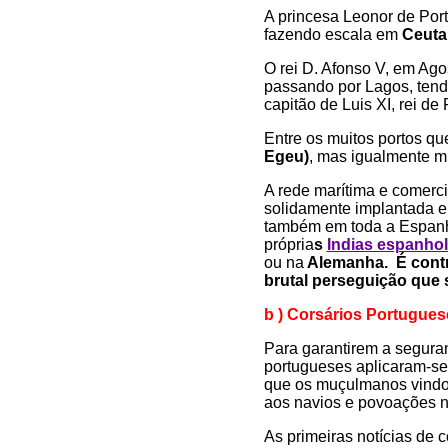
A princesa Leonor de Port
fazendo escala em
Ceuta
O rei D. Afonso V, em Ag
passando por Lagos, ten
capitão de Luis XI, rei de 
Entre os muitos portos q
Egeu)
, mas igualmente mu
A rede marítima e comerci
solidamente implantada em
também em toda a Espan
própria
s
Indias espanho
ou na
Alemanha. É contra
brutal perseguição que s
b
) Corsários Portugues
Para garantirem a segura
portugueses aplicaram-se
que os muçulmanos vindos
aos navios e povoações n
As primeiras notícias de 