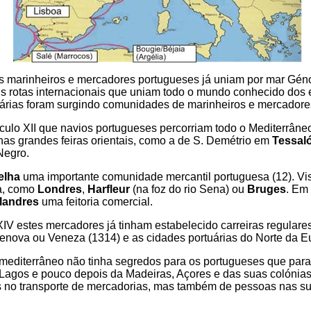
I os marinheiros e mercadores portugueses já uniam por mar Gé
ais rotas internacionais que uniam todo o mundo conhecido dos 
uárias foram surgindo comunidades de marinheiros e mercadore
ulo XII que navios portugueses percorriam todo o Mediterrâneo
as grandes feiras orientais, como a de S. Demétrio em
Tessal
Negro.
elha
uma importante comunidade mercantil portuguesa (12). Vi
a, como
Londres
,
Harfleur
(na foz do rio Sena) ou
Bruges
. Em 
landres
uma feitoria comercial.
IV estes mercadores já tinham estabelecido carreiras regulares 
enova ou Veneza (1314) e as cidades portuárias do Norte da Eur
 mediterrâneo não tinha segredos para os portugueses que para
 Lagos e pouco depois da Madeiras, Açores e das suas colónias
 no transporte de mercadorias, mas também de pessoas nas s