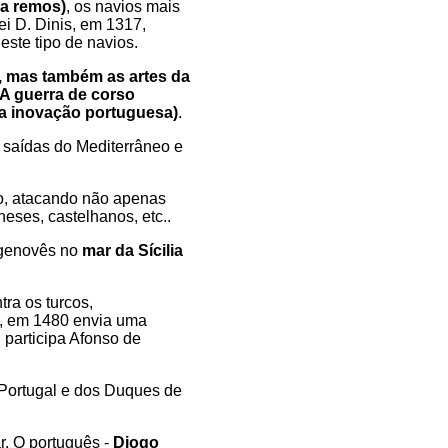
 a remos)
, os navios mais
ei D. Dinis, em 1317,
ste tipo de navios.
, mas também as artes da
 A guerra de corso
a inovação portuguesa)
.
 saídas do Mediterrâneo e
eo, atacando não apenas
eses, castelhanos, etc..
 genovês no
mar da Sícilia
ra os turcos,
o, em 1480 envia uma
 participa Afonso de
 Portugal e dos Duques de
r. O português -
Diogo