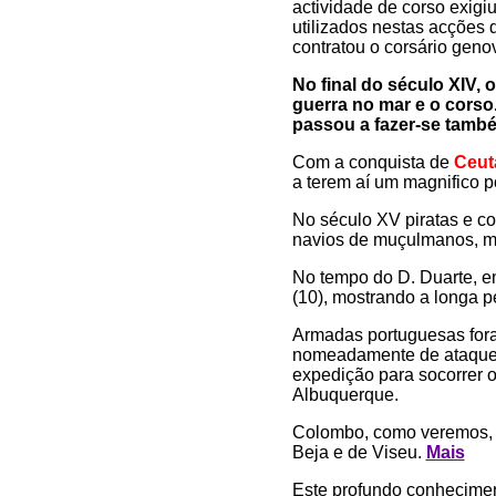
actividade de corso exig
utilizados nestas acções d
contratou o corsário gen
No final do século XIV,
guerra no mar e o corso
passou a fazer-se tamb
Com a conquista de
Ceut
a terem aí um magnifico p
No século XV piratas e c
navios de muçulmanos, mas
No tempo do D. Duarte, e
(10), mostrando a longa p
Armadas portuguesas fora
nomeadamente de ataques q
expedição para socorrer o
Albuquerque.
Colombo, como veremos, fe
Beja e de Viseu.
Mais
Este profundo conheciment