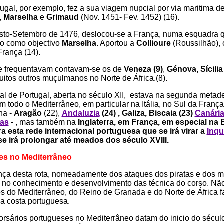
ugal, por exemplo, fez a sua viagem nupcial por via maritima d
,
Marselha
e
Grimaud
(Nov. 1451- Fev. 1452) (16).
osto-Setembro de 1476, deslocou-se a França, numa esquadra 
do como objectivo
Marselha
. Aportou a
Collioure
(Roussilhão),
França (14).
ue frequentavam contavam-se os de
Veneza (9)
,
Génova, Sícilia
itos outros muçulmanos no Norte de África.(8).
al de Portugal, aberta no século XII, estava na segunda metade
 todo o Mediterrâneo, em particular na Itália, no Sul da França
ha -
Aragão
(22),
Andaluzia
(24) , Galiza, Biscaia (23)
Canári
las
-
, mas também na
Inglaterra, em França, em especial na 
 esta rede internacional portuguesa que se irá virar a
Inqu
e irá prolongar até meados dos século XVIII.
es no Mediterrâneo
nça desta rota, nomeadamente dos ataques dos piratas e dos 
 no conhecimento e desenvolvimento das técnica do corso. N
 do Mediterrâneo, do Reino de Granada e do Norte de África f
a costa portuguesa.
corsários portugueses no Mediterrâneo datam do inicio do sécul