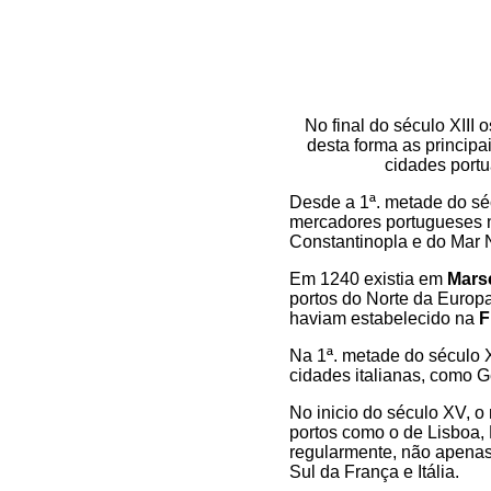
No final do século XII
desta forma as princip
cidades port
Desde a 1ª. metade do séc
mercadores portugueses n
Constantinopla e do Mar 
Em 1240 existia em
Mars
portos do Norte da Europ
haviam estabelecido na
F
Na 1ª. metade do século X
cidades italianas, como G
No inicio do século XV, o
portos como o de Lisboa,
regularmente, não apenas
Sul da França e Itália.