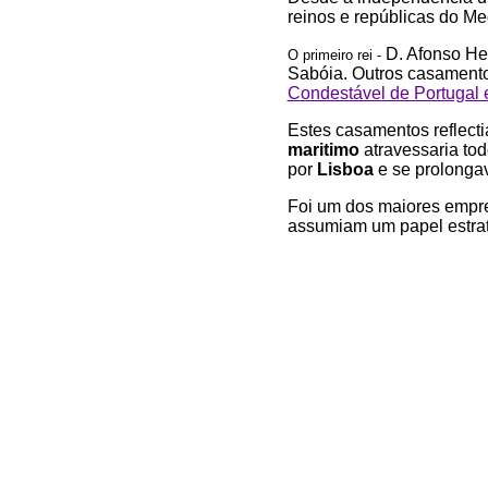
reinos e repúblicas do Me
D. Afonso Hen
O primeiro rei -
Sabóia. Outros casament
Condestável de Portugal 
Estes casamentos reflect
maritimo
atravessaria tod
por
Lisboa
e se prolongav
Foi um dos maiores empre
assumiam um papel estrat