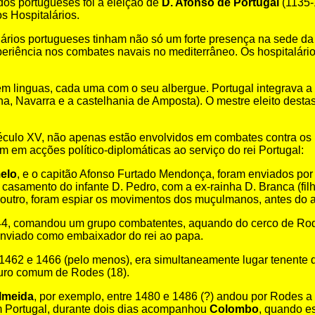
dos portugueses foi a eleição de
D. Afonso de Portugal
(1135-
 Hospitalários.
lários portugueses tinham não só um forte presença na sede d
eriência nos combates navais no mediterrâneo. Os hospitalári
em linguas, cada uma com o seu albergue. Portugal integrava a
a, Navarra e a castelhania de Amposta). O mestre eleito desta
século XV, não apenas estão envolvidos em combates contra o
 em acções político-diplomáticas ao serviço do rei Portugal:
elo
, e o capitão Afonso Furtado Mendonça, foram enviados por D
casamento do infante D. Pedro, com a ex-rainha D. Branca (filha 
a outro, foram espiar os movimentos dos muçulmanos, antes do 
44, comandou um grupo combatentes, aquando do cerco de Rode
enviado como embaixador do rei ao papa.
e 1462 e 1466 (pelo menos), era simultaneamente lugar tenente
ouro comum de Rodes (18).
lmeida
, por exemplo, entre 1480 e 1486 (?) andou por Rodes 
Em Portugal, durante dois dias acompanhou
Colombo
, quando e