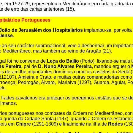
ue, em 1527-29, representou o Mediterrâneo em carta graduada e
 de erro das cartas anteriores (15).
pitalários Portugueses
 João de Jerusalém dos Hospitalários
implantou-se, por volta
lense.
o ao seu carácter supranacional, veio a despenhar um importan
ao Mediterrâneo, mas também ao reino de Aragão (21).
gal foi no convento de
Leça do Bailio
(Porto), fixando-se mais 
es Pereira
, pai de
D. Nuno Alvares Pereira
, mandou erguer o
es deram-lhe importantes domínios como os castelos da Sertã 
(1210?), Amieira e Crato, e muitas outras comendadorias como O
 Proença, Pedrogão, Álvaro, Marialva
(1297), Guarda, Aguiar, F
tc.
 frades-cavaleiros era proteger os peregrinos cristãos que se 
ulmanos.
rios portugueses nos combates da Ordem no Mediterrâneo, con
da queda da Cidade Santa (1187), quando a Ordem se estabele
pois em
Chipre
(1291-1309) e finalmente na ilha de
Rodes
(130