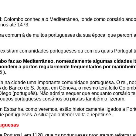
l: Colombo conhecia o Mediterrâneo, onde como corsário ando
nos até 1473.
 era comum à de muitos portugueses da sua época, que percorri
 existiam comunidades portugueses ou com os quais Portugal ti
mbo faz ao Mediterrâneo, nomeadamente algumas cidades i
spondem a portos regularmente frequentados por marinheiro
5 ).
ia na cidade uma importante comunidade portuguesa. O rei, no
s do Banco de S. Jorge, em Génova, o mesmo terá feito Colomb
 Diego (português). Não admira sequer que enquanto corsário t
utros portugueses corsários ou piratas também o fizeram.
m Espanha, como veremos, estão historicamente ligados a Por
 portugueses. A situação anterior volta a repetir-se.
tuguesas
 Portugal, em 1128, que os portugueses procuraram reforçar as