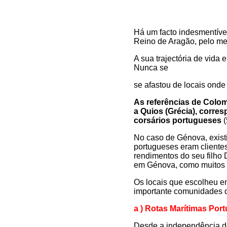
Há um facto indesmentíve
Reino de Aragão, pelo me
A sua trajectória de vida
Nunca se
se afastou de locais onde
As referências de Colo
a Quios (Grécia), corre
corsários portugueses
(
No caso de Génova, exist
portugueses eram cliente
rendimentos do seu filho
em Génova, como muitos o
Os locais que escolheu e
importante comunidades de
a )
Rotas Marítimas Por
Desde a independência de