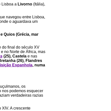
e Lisboa a
Livorno
(Itália),
que navegou entre Lisboa,
 onde o aguardava um
 e Quios (Grécia, mar
 do final do século XV
 e no Norte de África, mas
as
(25), Castela
e nas
Bretanha (26), Flandres
isição Espanhola
, numa
muçulmanos, os
ão nos podemos esquecer
aziam verdadeiras razias
o XIV. A crescente