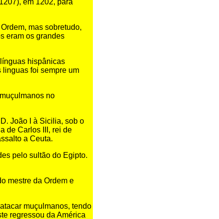
1207), em 1202, para
a Ordem, mas sobretudo,
os eram os grandes
 línguas hispânicas
s linguas foi sempre um
s muçulmanos no
. João I à Sicilia, sob o
de Carlos III, rei de
assalto a Ceuta.
s pelo sultão do Egipto.
 do mestre da Ordem e
a atacar muçulmanos, tendo
ste regressou da América