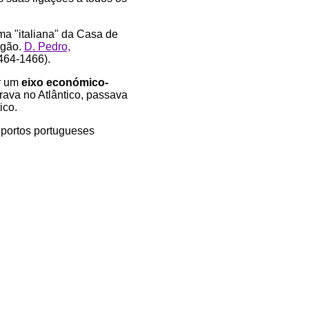
ma "italiana" da Casa de
agão.
D. Pedro,
1464-1466).
ar um
eixo económico-
rava no Atlântico, passava
ico.
portos portugueses