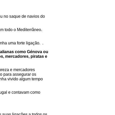
u no saque de navios do
am todo o Mediterrâneo.
nha uma forte ligação. .
talianas como Génova ou
s, mercadores, piratas e
breza e mercadores
o para assegurar os
enha vivido algum tempo
tugal e contavam como
 suas ligações a todos os