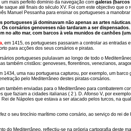
iu um mais perfeito domínio da navegação com
galeras (barcos
e saque até finais do século XV. Foi com este objectivo que o r
ovês Manuel Pessanha para ensinar os portugueses a manobrar e
 os portugueses já dominavam não apenas as artes náuticas
. Os corsários genoveses não tardaram a ser dispensados.
ém no alto mar, com barcos à vela munidos de canhões (um
a
, em 1415, os portugueses passaram a controlar as entradas e
orto para acções dos seus corsários e piratas.
orsários portugueses pululavam ao longo de todo o Mediterrân
 também cristãos: genoveses, florentinos, venezianos, aragon
m 1434, uma nau portuguesa capturou, por exemplo, um barco
enetração pelo Mediterrâneo destes piratas-corsários.
m também enviadas para o Mediterrâneo para combaterem cont
ue faziam a cidades italianas ( 2 ).
D. Afonso V, por exempl
 Rei de Nápoles que estava a ser atacado pelos turcos, na qual
z o seu tirocínio marítimo como corsário, ao serviço do rei de
o do Mediterrâneo, reflectiu-se na própria cartografia deste ma