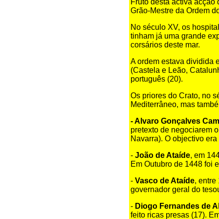
Fruto desta activa acção 
Grão-Mestre da Ordem dos
No século XV, os hospita
tinham já uma grande exp
corsários deste mar.
A ordem estava dividida 
(Castela e Leão, Catalunh
português (20).
Os priores do Crato, no 
Mediterrâneo, mas também
- Alvaro Gonçalves Cam
pretexto de negociarem o 
Navarra). O objectivo er
-
João de Ataíde
, em 14
Em Outubro de 1448 foi 
-
Vasco de Ataíde
, entr
governador geral do tes
-
Diogo Fernandes de A
feito ricas presas (17). 