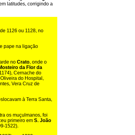
m latitudes, corrigindo a
 de 1126 ou 1128, no
te pape na ligação
tarde no
Crato
, onde o
Mosteiro da Flor da
(1174), Cernache do
liveira do Hospital,
ontes, Vera Cruz de
deslocavam à Terra Santa,
tra os muçulmanos, foi
ceu primeiro em
S. João
9-1522).