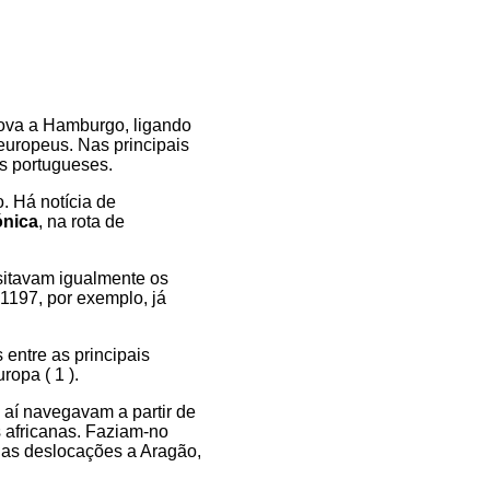
nova a Hamburgo, ligando
europeus. Nas principais
s portugueses.
. Há notícia de
ónica
, na rota de
sitavam igualmente os
1197, por exemplo, já
entre as principais
opa ( 1 ).
 aí navegavam a partir de
 africanas. Faziam-no
uas deslocações a Aragão,