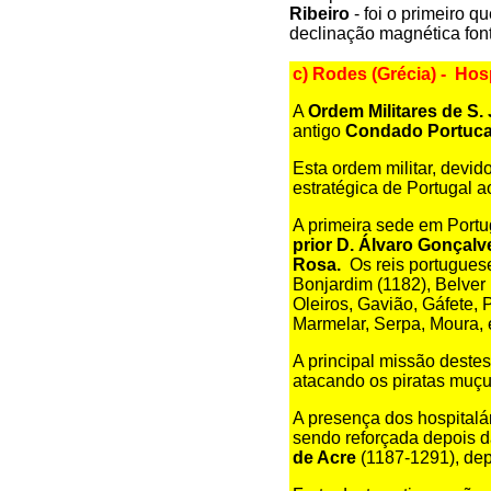
Ribeiro
- foi o primeiro q
declinação magnética fonte
c) Rodes (Grécia) - Hos
A
Ordem Militares de S.
antigo
Condado Portuca
Esta ordem militar, devid
estratégica de Portugal 
A primeira sede em Portu
prior D. Álvaro Gonçalv
Rosa.
Os reis portugues
Bonjardim (1182), Belver 
Oleiros, Gavião, Gáfete,
Marmelar, Serpa, Moura, e
A principal missão destes
atacando os piratas muç
A presença dos hospitalá
sendo reforçada depois 
de Acre
(1187-1291), de