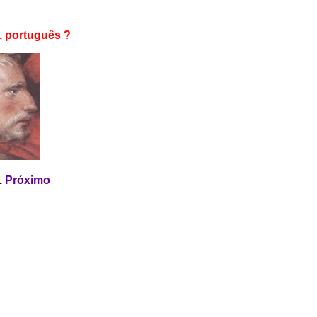
, português ?
.
Próximo