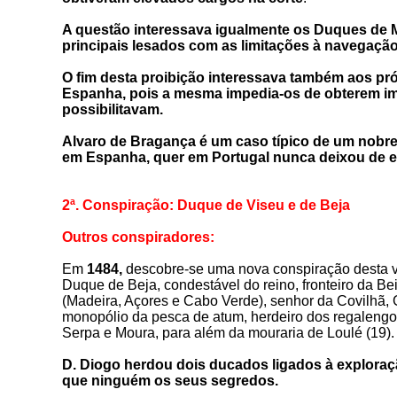
A questão interessava igualmente os Duques de M
principais lesados com as limitações à navegação
O fim desta proibição interessava também aos pr
Espanha, pois a mesma impedia-os de obterem im
possibilitavam.
Alvaro de Bragança é um caso típico de um nobre
em Espanha, quer em Portugal nunca deixou de es
2ª. Conspiração: Duque de Viseu e de Beja
Outros conspiradores
:
Em
1484,
descobre-se uma nova conspiração desta v
Duque de Beja,
condestável do reino, fronteiro da Be
(Madeira, Açores e Cabo Verde), senhor da Covilhã, 
monopólio da pesca de atum, herdeiro dos regalengos
Serpa e Moura, para além da mouraria de Loulé (19)
D. Diogo herdou dois ducados ligados à exploraç
que ninguém os seus segredos.