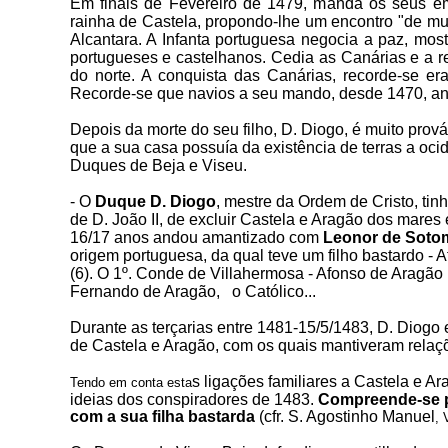
Em finais de Fevereiro de 1479, manda os seus em
rainha de Castela, propondo-lhe um encontro "de mul
Alcantara. A Infanta portuguesa negocia a paz, mo
portugueses e castelhanos. Cedia as Canárias e a 
do norte. A conquista das Canárias, recorde-se er
Recorde-se que navios a seu mando, desde 1470, and
Depois da morte do seu filho, D. Diogo, é muito prová
que a sua casa possuía da existência de terras a oc
Duques de Beja e Viseu.
- O
Duque D. Diogo
, mestre da Ordem de Cristo, tinh
de D. João II, de excluir Castela e Aragão dos mares
16/17 anos andou amantizado com
Leonor de Sotom
origem portuguesa, da qual teve um filho bastardo - 
(6).
O 1º. Conde de Villahermosa - Afonso de Aragão (1
Fernando de Aragão, o Católico...
Durante as terçarias entre 1481-15/5/1483, D. Diogo
de Castela e Aragão, com os quais mantiveram relaçõ
s
ligações familiares a Castela e 
Tendo em conta esta
ideias dos conspiradores de 1483.
Compreende-se p
com a sua filha bastarda
(cfr. S. Agostinho Manuel
, 