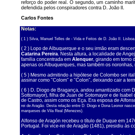
reforço do poder real. O segundo, um caminho mar
defendida pelos conspiradores contra D. João II.
r
Carlos Fontes
Notas:
( 1 ) Silva, Manuel Telles de - Vida e Feitos de D. João II. Lisbo
( 2 ) Lopo de Albuquerque e o seu irmão eram desce
Catarina Pereira
. Nesta altura, a localidade de Ange
familia concentrada em
Alenquer
, girando em torno
apenas os Albuquerques, mas também os noronhas, m
( 5 ) Mesmo admitindo a hipótese de Colombo ser it
assinar como "Colom" e "Colon", deixando cair a te
( 6 ) D. Diogo de Bragança, andou amantizado com D
Sottomayor), filha de Juan de Sotomayor e de Isabel 
de Castro, assim como os Eça. Era esposa de Alfon
rei de Aragão. Desta relação entre D. Diogo e Dona Leonor nasc
marqueses de Vila Real (Menezes).
Alfonso de Aragón recebeu o título de Duque em 1476,
Portugal. Foi vice-rei de Aragão (1481), presidiu às c