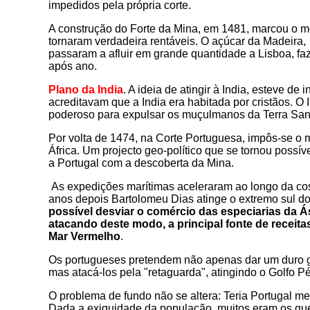
impedidos pela própria corte.
A construção do Forte da Mina, em 1481, marcou o 
tornaram verdadeira rentáveis. O açúcar da Madeira, 
passaram a afluir em grande quantidade a Lisboa, faz
após ano.
Plano da India
. A ideia de atingir à India, esteve de
acreditavam que a India era habitada por cristãos. O 
poderoso para expulsar os muçulmanos da Terra Santa
Por volta de 1474, na Corte Portuguesa, impôs-se o ma
África. Um projecto geo-político que se tornou poss
a Portugal com a descoberta da Mina.
As expedições marítimas aceleraram ao longo da cos
anos depois Bartolomeu Dias atinge o extremo sul do
possível desviar o comércio das especiarias da Á
atacando deste modo, a principal fonte de receit
Mar Vermelho
.
Os portugueses pretendem não apenas dar um duro g
mas atacá-los pela "retaguarda", atingindo o Golfo Pé
O problema de fundo não se altera: Teria Portugal m
Dada a exiguidade da população, muitos eram os que 