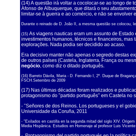
(14)
A questão irá voltar a cocolocar-se ao longo de t
Afonso de Albuquerque, que ditará o seu afastamento
limitar-se à guerra e ao comércio, e não se envolver e
Durante o reinado de D. João II, a mesma questão se colocou, l
As viagens nauticas eram um assunto de Estado e
(15)
investimentos humanos, técnicos e financeiros, mas
explorações. Nada podia ser decidido ao acaso.
Era decisivo manter não apenas o segredo destas ex
de outros países (Castela, Inglaterra, França ou mesm
negócio
, como diz o ditado português.
(16) Barreto Dávila, Maria - D. Fernando I, 2º. Duque de Braganç
FSCH.Setembro de 2009
(17) Nas últimas décadas foram realizados e publica
protagonismo do "partido português" em Castela no s
- "Señores de dos Reinos. Los portugueses y el gobier
Universidade da Coruña, 2011
- "Exilados en castilla en la segunda mitad del siglo XIV. Orige
Media Hispânica. Estudios en Homenaje al profesor Luis Vicente 
- Protagonismo del partido portugués en la política ca