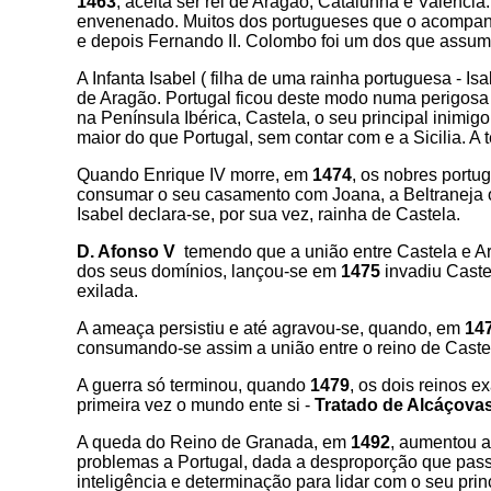
1463
, aceita ser rei de Aragão, Catalunha e Valênci
envenenado. Muitos dos portugueses que o acompanh
e depois Fernando II. Colombo foi um dos que assu
A Infanta Isabel ( filha de uma rainha portuguesa - Is
de Aragão. Portugal ficou deste modo numa perigosa 
na Península Ibérica, Castela, o seu principal inimi
maior do que Portugal, sem contar com e a Sicilia. A 
Quando Enrique IV morre, em
1474
, os nobres portu
consumar o seu casamento com Joana, a Beltraneja ou
Isabel declara-se, por sua vez, rainha de Castela.
D. Afonso V
temendo que a união entre Castela e A
dos seus domínios, lançou-se em
1475
invadiu Caste
exilada.
A ameaça persistiu e até agravou-se, quando, em
14
consumando-se assim a união entre o reino de Caste
A guerra só terminou, quando
1479
, os dois reinos e
primeira vez o mundo ente si -
Tratado de Alcáçovas
A queda do Reino de Granada, em
1492
, aumentou a
problemas a Portugal, dada a desproporção que passou
inteligência e determinação para lidar com o seu prin