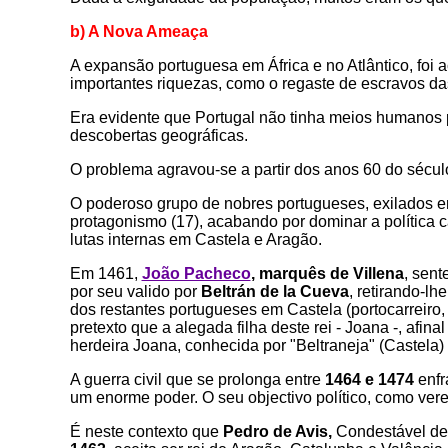
b) A Nova Ameaça
A expansão portuguesa em África e no Atlântico, foi
importantes riquezas, como o regaste de escravos da
Era evidente que Portugal não tinha meios humanos p
descobertas geográficas.
O problema agravou-se a partir dos anos 60 do sécul
O poderoso grupo de nobres portugueses, exilados 
protagonismo (17), acabando por dominar a política c
lutas internas em Castela e Aragão.
Em 1461,
João Pacheco
, marquês de Villena
, sent
por seu valido por
Beltrán de la Cueva
, retirando-l
dos restantes portugueses em Castela (portocarreiro, 
pretexto que a alegada filha deste rei - Joana -, afi
herdeira Joana, conhecida por "Beltraneja" (Castela)
A guerra civil que se prolonga entre
1464 e 1474
enfr
um enorme poder. O seu objectivo político, como vere
É neste contexto que
Pedro de Avis,
Condestável de 