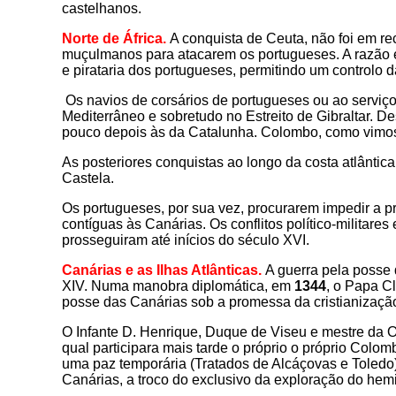
castelhanos.
Norte de África.
A conquista de Ceuta, não foi em r
muçulmanos para atacarem os portugueses. A razão e
e pirataria dos portugueses, permitindo um controlo 
Os navios de corsários de portugueses ou ao serviço 
Mediterrâneo e sobretudo no Estreito de Gibraltar. D
pouco depois às da Catalunha.
Colombo, como vimos,
As posteriores conquistas ao longo da costa atlântic
Castela.
Os portugueses, por sua vez, procurarem impedir a 
contíguas às Canárias. Os conflitos político-militares
prosseguiram até inícios do século XVI
.
Canárias e as Ilhas Atlânticas.
A guerra pela posse 
XIV. Numa manobra diplomática, em
1344
,
o Papa Cl
posse das Canárias sob a promessa da cristianização 
O Infante D. Henrique, Duque de Viseu e mestre da O
qual participara mais tarde o próprio o próprio Colom
uma paz temporária (Tratados de Alcáçovas e Toledo)
Canárias, a troco do exclusivo da exploração do hemi