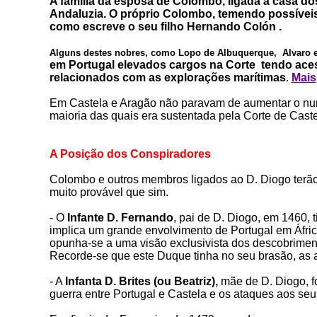
A família da esposa de Colombo, ligada à
casa do
Andaluzia. O próprio Colombo, temendo
possíveis
como escreve o seu filho Hernando Colón .
Alguns destes nobres, como
Lopo de Albuquerque, Alvaro 
em Portugal elevados cargos
na Corte
,
tendo aces
relacionados com as explorações marítimas
.
Mais
Em Castela e Aragão não paravam de aumentar o numer
maioria das quais era sustentada pela Corte de Cast
A Posição dos Conspiradores
Colombo e outros membros ligados ao D. Diogo terã
muito provável que sim.
- O
Infante D. Fernando
, pai de D. Diogo, em 1460, 
implica um grande envolvimento de Portugal em Áfr
opunha-se a uma visão exclusivista dos descobrime
Recorde-se que este Duque tinha no seu brasão, as 
- A
Infanta D. Brites (ou Beatriz),
mãe de D. Diogo, fo
guerra entre Portugal e Castela e os ataques aos seu