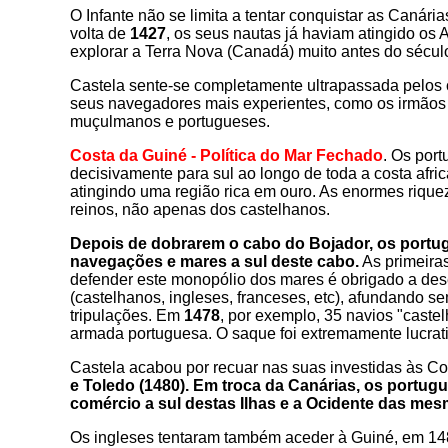
O Infante não se limita a tentar conquistar as Canária
volta de
1427
, os seus nautas já haviam atingido os
explorar a Terra Nova (Canadá) muito antes do sécul
Castela sente-se completamente ultrapassada pelos 
seus navegadores mais experientes, como os irmãos P
muçulmanos e portugueses.
Costa da Guiné - Política do Mar Fechado
. Os por
decisivamente para sul ao longo de toda a costa afri
atingindo uma região rica em ouro. As enormes rique
reinos, não apenas dos castelhanos.
Depois de dobrarem o cabo do Bojador, os portu
navegações e mares a sul deste cabo.
As primeira
defender este monopólio dos mares é obrigado a dese
(castelhanos, ingleses, franceses, etc), afundando
se
tripulações. Em
1478
, por exemplo, 35 navios "cast
armada portuguesa. O saque foi extremamente lucrat
Castela acabou por recuar nas suas investidas às Co
e Toledo (1480). Em troca da Canárias, os portug
comércio a sul destas Ilhas e a Ocidente das me
Os ingleses tentaram também aceder à Guiné, em 148