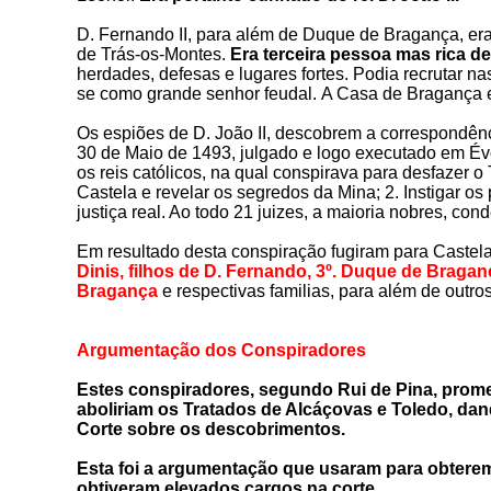
D. Fernando II, para além de Duque de Bragança, er
de Trás-os-Montes.
Era terceira pessoa mas rica de
herdades, defesas e lugares fortes.
Podia recrutar na
se como grande senhor feudal.
A Casa de Bragança e
Os espiões de D. João II, descobrem a correspondênc
30 de Maio de 1493, julgado e logo executado em Év
os reis católicos, na qual conspirava para desfazer o
Castela e revelar os segredos da Mina; 2. Instigar os
justiça real. Ao todo 21 juizes, a maioria nobres, 
Em resultado desta conspiração fugiram para Castela
Dinis, filhos de D. Fernando, 3º. Duque de Bragan
Bragança
e respectivas familias, para além de outr
Argumentação dos Conspiradores
Estes conspiradores, segundo Rui de Pina, prome
aboliriam os Tratados de Alcáçovas e Toledo, dan
Corte sobre os descobrimentos.
Esta foi a argumentação que usaram para obter
obtiveram elevados cargos na corte
.