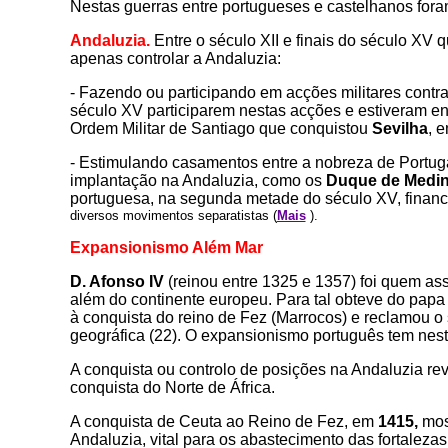
Nestas guerras entre portugueses e castelhanos fora
Andaluzia.
Entre o século XII e finais do século XV 
apenas controlar a Andaluzia:
- Fazendo ou participando em
acções militares contr
século XV participarem nestas acções e estiveram e
Ordem Militar de Santiago que conquistou
Sevilha
, 
- Estimulando casamentos entre a nobreza de Portug
implantação na Andaluzia, como os
Duque de Medin
portuguesa, na segunda metade do século XV, financi
diversos
movimentos separatistas (
Mais
).
Expansionismo Além Mar
D. Afonso IV
(reinou entre 1325 e 1357) foi quem as
além do continente europeu. Para tal obteve do pap
à conquista do reino de Fez (Marrocos) e reclamou o
geográfica (22). O expansionismo português tem nest
A conquista ou controlo de posições na Andaluzia re
conquista do Norte de África.
A conquista de Ceuta ao Reino de Fez, em
1415,
most
Andaluzia, vital para os abastecimento das fortalez