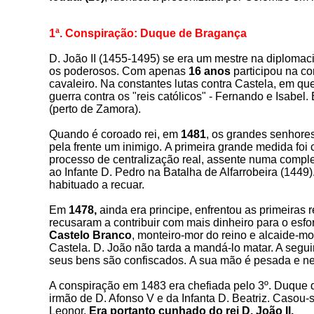
1ª. Conspiração: Duque de Bragança
D. João II (1455-1495) se era um mestre na diplomac
os poderosos.
Com apenas
16 anos
p
articipou na co
cavaleiro. Na constantes lutas contra Castela, em qu
guerra contra os "reis católicos" - Fernando e Isabel
(perto de Zamora).
Quando é coroado rei, em
1481
, os grandes senhores
pela frente um inimigo.
A primeira grande medida foi 
processo de centralização real, assente numa comple
ao Infante D. Pedro na Batalha de Alfarrobeira (1449).
habituado a recuar.
Em
1478,
ainda era principe, enfrentou as primeiras 
recusaram a contribuir com mais dinheiro para o esf
Castelo Branco
, monteiro-mor do reino e alcaide-m
Castela. D. João não tarda a mandá-lo matar. A segui
seus bens são confiscados. A sua mão é pesada e ne
A conspiração em 1483 era chefiada pelo 3º. Duque
irmão de D. Afonso V e da Infanta D. Beatriz. Casou
Leonor.
Era portanto cunhado do rei D. João II.