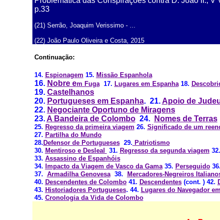
Problemática das Conspirações contra D. João II., V V
p.33
(21) Serrão, Joaquim Verissimo - ...
(22) João Paulo Oliveira e Costa, 2015
.
Continuação:
14.
Espionagem
15.
Missão Espanhola
16.
Nobre e
m Fuga
17.
Lugares em Espanha
18.
Descobri
19.
Castelhanos
20.
Portugueses em Espanha
. 21.
Apoio de Jude
22.
Negociante Oportuno de Miragens
23.
A Bandeira de Colombo
24.
Nomes de Terras
.
25.
Regresso da primeira viagem
26.
Significado de um reen
27.
Partilha do Mundo
28.
Defensor de Portugueses
29.
Patriotismo
30.
Mentiroso e Desleal
31.
R
egresso da segunda viagem
32
33.
Assassino de Espanhóis
34.
Impacto da Viagem de Vasco da Gama
35.
Perseguido
36
37.
Armadilha Genovesa
38
.
Mercadores-Negreiros Italiano
40.
Descendentes de Colombo
41.
Descendentes
(cont. ) 42.
43.
Historiadores Portugueses
. 44.
Lugares do Navegador em
45.
Cronologia da Vida de Colombo