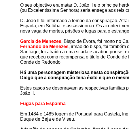
O seu objectivo era matar D. João II e o príncipe herd
(ou Excelentissima Senhora) seria entrega aos reis c
D. João II foi informado a tempo da conspiração. Atr
Espada, em Setúbal e assassinou-o. Os acontecimen
nova vaga de
mortes, prisões e fugas para o estrange
Garcia de Menezes
, Bispo de Évora, foi morto no 
Fernando de Menezes
, irmão do bispo, foi também
Santiago, foi atraído a uma silada e acabou por ser 
que recebeu como recompensa o título de Conde de Bo
Conde do Redondo.
Há uma personagem misteriosa nesta conspiração
Diogo que a conspiração teria êxito e que o mesm
Estes casos se desonravam as respectivas famílias p
João II.
Fugas para Espanha
Em 1484 e 1485 fogem de Portugal
para Castela, Ing
Duque de Beja e de Viseu.