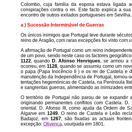
Colombo, cuja família da esposa estava ligada a
conspirações contra o rei. Este facto explica a sua
encontro de outros exilados portugueses em Sevilha
a ) Sucessão Interminável de Guerras
Os únicos inimigos que Portugal teve durante século
reino de Aragão, com raras excepções foi visto com um
A afirmação de Portugal como um reino independent
de um povo, sendo neste caso os factores geográficos
1122
, quando
D.
Afonso Henriques
, se armou a 
ocorreu, em
1128
, quando se assumiu como um novo
o papa (Papa Inocêncio II ) e os rei de Castela e
manutenção da Independência de Portugal, tornou-
tentações hegemónicas de Castela, na Península Ibé
e sangrentas guerras, alimentando as inimizades entr
O território de Portugal não parou de se expandir a
originando permanentes conflitos com Castela. D.
oriental. D. Afonso III, como ajuda da Ordem de 
Algarve em
1249
. O reino de Castela e Leão recl
Badajoz, em
1267
, são fixadas as actuais frontei
excepção:
Olivença
, usurpada em 1801.