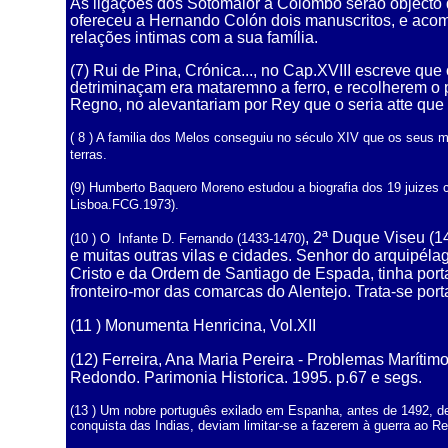
As ligações dos Sotomaior a Colombo serão objecto 
ofereceu a Hernando Colón dois manuscritos, e acom
relações intimas com a sua família.
(7) Rui de Pina, Crónica..., no Cap.XVIII escreve que
detriminaçam era mataremno a ferro, e recolherem o 
Regno, no alevantariam por Rey que o seria atte qu
( 8 ) A familia dos Melos conseguiu no século XIV que os seus
terras.
(9) Humberto Baquero Moreno estudou a biografia dos 19 juizes 
Lisboa.FCG.1973).
, 2ª Duque Viseu (1
(10 ) O Infante D. Fernando
(1433-1470)
e muitas outras vilas e cidades. Senhor do arquipél
Cristo e da Ordem de Santiago de Espada, tinha porta
fronteiro-mor das comarcas do Alentejo. Trata-se port
(11 ) Monumenta Henricina, Vol.XII
(12) Ferreira, Ana Maria Pereira - Problemas Marítim
Redondo. Parimonia Historica. 1995. p.67 e segs.
(13 ) Um nobre português exilado em Espanha, antes de 1492, 
conquista das Indias, deviam limitar-se a fazerem à guerra ao Rei