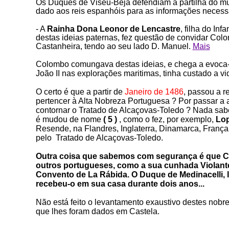
Os Duques de Viseu-Beja defendiam a partilha do mu
dado aos reis espanhóis para as informações necess
- A
Rainha Dona Leonor de Lencastre
, filha do In
destas ideias paternas, fez questão de convidar Co
Castanheira, tendo ao seu lado D. Manuel.
Mais
Colombo comungava destas ideias, e chega a evoca-la
João II nas explorações maritimas, tinha custado a 
O certo é que a
partir de
Janeiro de 1486
, passou a r
pertencer à Alta Nobreza Portuguesa ? Por passar a 
contornar o Tratado de Alcaçovas-Toledo ? Nada sab
é mudou de nome
( 5 )
, como o fez, por exemplo,
Lop
Resende, na Flandres, Inglaterra, Dinamarca, Franç
pelo Tratado de Alcaçovas-Toledo.
Outra coisa que sabemos com segurança é que Co
outros portugueses, como a sua cunhada Violante
Convento de La Rábida. O Duque de Medinacelli, 
recebeu-o em sua casa durante dois anos...
Não está feito o levantamento exaustivo destes nobr
que lhes foram dados em Castela.