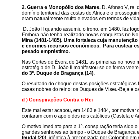
2. Guerra e Monopólio dos Mares.
D. Afonso V, rei 
domínio territorial das costas de Africa e o prossegu
eram naturalmente muito elevados em termos de vid
D. João II quando assumiu o trono, em 1480, fez logo 
Embora não tenha realizado novas conquistas no Nort
Mina (1481-1485). Uma fortaleza cuja manutençã
e enormes recursos económicos. Para custear est
pesado empréstimo.
Nas Cortes de Évora de 1481, as primeiras no novo m
estratégia de D. João II manifestou-se de forma vee
do 3º. Duque de Bragança (14).
O resultado do choque destas posições estratégicas f
casas nobres do reino: os Duques de Viseu-Beja e 
d ) Conspirações Contra o Rei
Este mal estar acabou, em 1483 e 1484, por motivar d
contaram com o apoio dos reis católicos (Castela e A
O motivo imediato para a 1ª. conspiração teria sido o
grandes senhores ao tempo - o Duque de Bragança 
feudal (20)
, idêntica à preconizada por Colombo em 