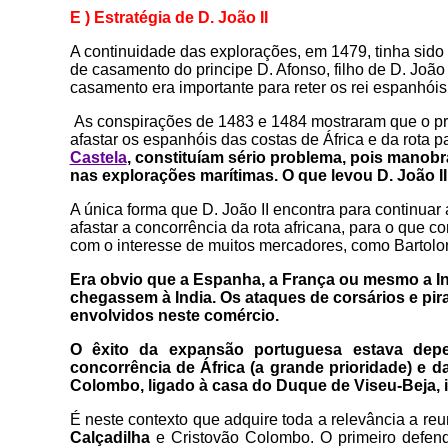
E ) Estratégia de D. João II
A continuidade das explorações, em 1479, tinha sid
de casamento do principe D. Afonso, filho de D. João 
casamento era importante para reter os rei espanhóis
As conspirações de 1483 e 1484 mostraram que o pr
afastar os espanhóis das costas de África e da rota p
Castela
, constituíam sério problema, pois manobr
nas explorações marítimas. O que levou D. João I
A única forma que D. João II encontra para continuar 
afastar a concorrência da rota africana, para o que
com
o interesse de muitos mercadores, como Bartolo
Era obvio que a Espanha, a França ou mesmo a Ing
chegassem à India. Os ataques de corsários e pir
envolvidos neste comércio.
O êxito da expansão portuguesa estava depe
concorrência de África (a grande prioridade) e d
Colombo, ligado à casa do Duque de Viseu-Beja, ir
É neste contexto que adquire toda a relevância a r
Calçadilha
e Cristovão Colombo. O primeiro defend