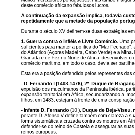
deste comércio africano fabulosos lucros.
A continuação da expansão implica, todavia cus
repetidamente que a metade da população portug
Durante o século XV definem-se duas estratégias em
1. Guerra contra o Infiéis e Livre Comércio.
Uma par
suficientes para manter a politica do "Mar Fechado", 
do Atlântico (Açores Madeira, Cabo Verde) e a Mina. 
Granada e de Fez no Norte de Africa, desenvolver o c
comércio marítimo, em todo o caso, devia ser partilha
Esta era a posição defendida pelos representes das 
-
D. Fernando I (1403-1478), 2º. Duque de Braganç
expulsão dos muçulmanos da Península Ibérica, part
expansão territorial em África, secundarizando a imp
filhos, em 1483, estejam à frente de uma conspiração
- Infante D. Fernando
(10 )
, Duque de Beja-Viseu, 
perante D. Afonso V define também com clareza a sua 
forma sistemática a cruzada contra os mouros em Áfr
defender-se do reino de Castela e assegurar as suas
reinos europeus.