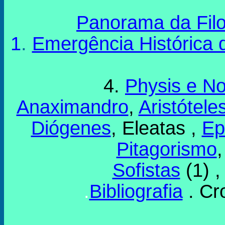
Panorama da Fil
1
.
Emergência Histórica d
4.
Physis e N
Anaximandro
,
Aristótele
Diógenes
, Eleatas ,
Ep
Pitagorismo
Sofistas
(1) ,
.
Bibliografia
. Cr