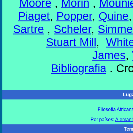
Moore
,
Morin
,
Mouni
Piaget
,
Popper
,
Quine
Sartre
,
Scheler
,
Simme
Stuart Mill
,
Whit
James
,
Bibliografia
. Cr
Luga
Filosofia African
Por países:
Aleman
Tem