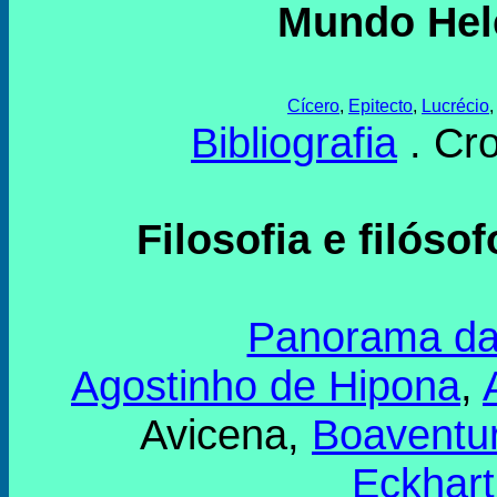
Mundo Hel
Cícero
,
Epitecto
,
Lucrécio
Bibliografia
. Cr
Filosofia e filóso
Panorama da 
Agostinho de Hipona
,
Avicena,
Boaventu
Eckhart