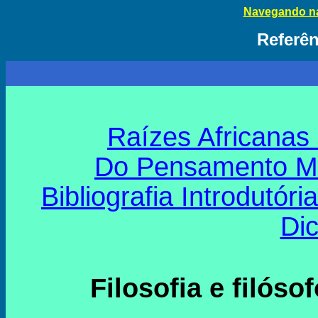
Navegando na 
Referên
Raízes Africanas 
Do Pensamento Mí
Bibliografia Introdutória
Dic
Filosofia e filós