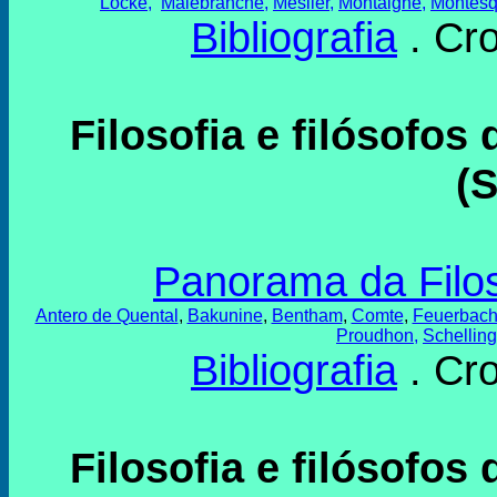
Locke
,
Malebranche
,
Meslier
,
Montaigne
,
Montesq
Bibliografia
. Cr
Filosofia e filósofo
(S
Panorama da Filos
Antero de Quental
,
Bakunine
,
Bentham
,
Comte
,
Feuerbac
Proudhon
,
Schelling
Bibliografia
. Cr
Filosofia e filósofo