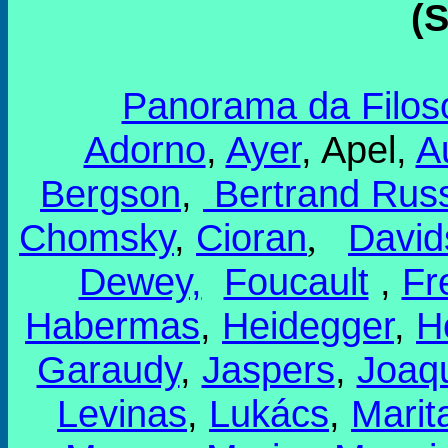
(
Panorama da Filoso
Adorno
,
Ayer
, Apel,
A
Bergson
,
Bertrand Rus
Chomsky
,
Cioran
David
,
Dewey,
Foucault
,
Fr
Habermas
,
Heidegger
,
H
Garaudy
,
Jaspers
,
Joaq
Levinas
,
Lukács
,
Marit