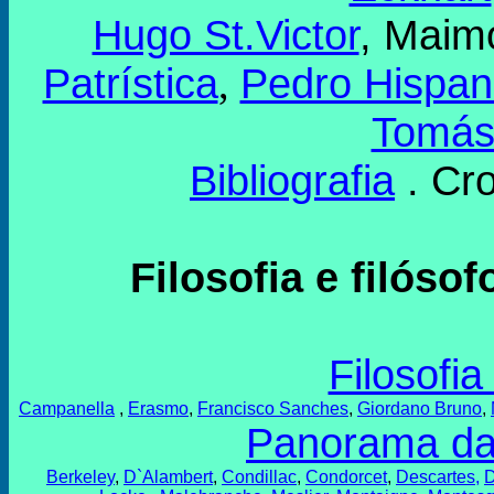
Hugo St.Victor
, Maim
Patrística
Pedro Hispa
,
Tomás
Bibliografia
. Cr
Filosofia e filós
Filosofi
Campanella
,
Erasmo
,
Francisco Sanches
,
Giordano Bruno
,
Panorama da 
Berkeley
,
D`Alambert
,
Condillac
,
Condorcet
,
Descartes
,
D