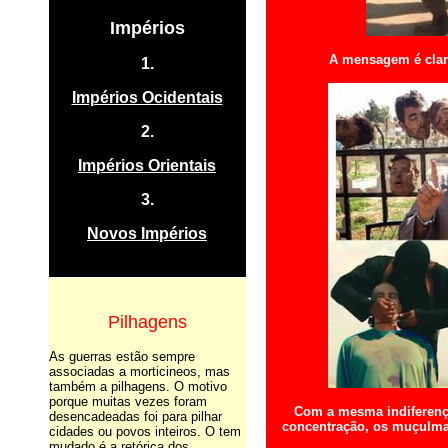
Impérios
A mensagem é clara
1.
Impérios Ocidentais
2.
Impérios Orientais
3.
Novos Impérios
.
Pilhagens
As guerras estão sempre
associadas a morticineos, mas
também a pilhagens. O motivo
porque muitas vezes foram
Com a mesma indiferenç
desencadeadas foi para pilhar
concentração, os muçulma
cidades ou povos inteiros. O tem
mudado é a retórica dos