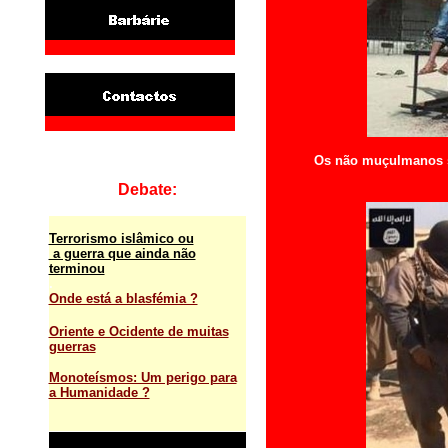
Os não muçulmanos s
Debate:
.
Terrorismo islâmico ou
a guerra que ainda não
terminou
.
Onde está a blasfémia ?
Oriente e Ocidente de muitas
guerras
Monoteísmos: Um perigo para
a Humanidade ?
.