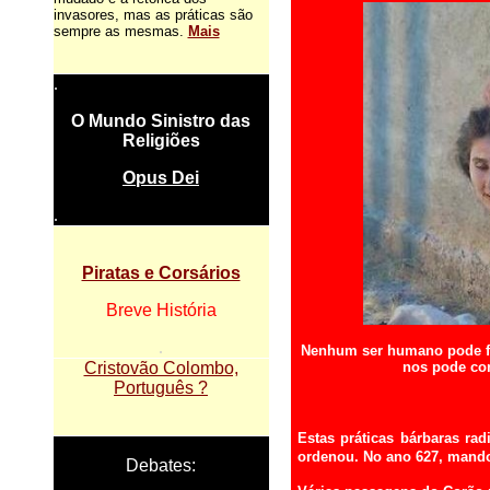
invasores, mas as práticas são
sempre as mesmas.
Mais
.
.
O Mundo Sinistro das
Religiões
Opus Dei
.
....
Piratas e Corsários
Breve História
.
Nenhum ser humano pode fic
Cristovão Colombo,
nos pode con
Português ?
Estas práticas bárbaras r
.
ordenou. No ano 627, mando
Debates: