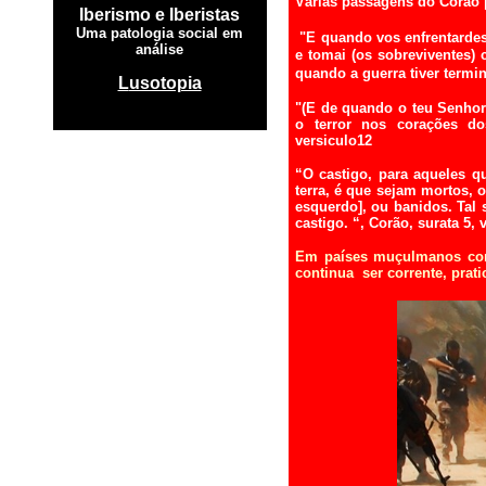
Várias passagens do Corão p
Iberismo e Iberistas
Uma patologia social em
"E quando vos enfrentardes
análise
e tomai (os sobreviventes) 
.
quando a guerra tiver termi
L
usotopia
"(E de quando o teu Senhor 
o terror nos corações dos
versiculo12
“O castigo, para aqueles 
terra, é que sejam mortos, 
esquerdo], ou banidos. Tal 
castigo. “, Corão, surata 5, 
Em países muçulmanos como
continua ser corrente, prati