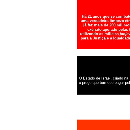
Há 21 anos que se combate
uma verdadeira limpeza étn
já fez mais de 200 mil mo
exército apoiado pelas 
utilizando as milicias
janja
para a Justiça e a Igualdad
O Estado de Israel, criado na
o preço que tem que pagar pel