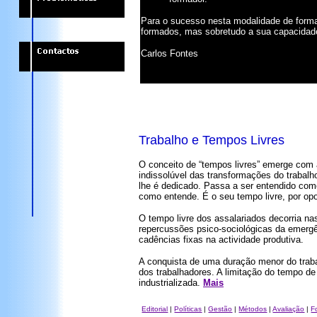
Para o sucesso nesta modalidade de forma
formados, mas sobretudo a sua capacidade 
Carlos Fontes
Trabalho e Tempos Livres
O conceito de “tempos livres” emerge com 
indissolúvel das transformações do trabal
lhe é dedicado. Passa a ser entendido co
como entende. É o seu tempo livre, por op
O tempo livre dos assalariados decorria na
repercussões psico-sociológicas da emergê
cadências fixas na actividade produtiva.
A conquista de uma duração menor do trabalh
dos trabalhadores. A limitação do tempo de 
industrializada.
Mais
Editorial
|
Políticas
|
Gestão
|
Métodos
|
Avaliação
|
F