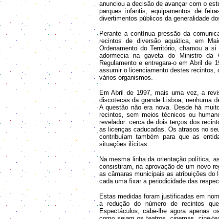
anunciou a decisão de avançar com o est
parques infantis, equipamentos de feir
divertimentos públicos da generalidade do
Perante a contínua pressão da comunica
recintos de diversão aquática, em Ma
Ordenamento do Território, chamou a s
adormecia na gaveta do Ministro da 
Regulamento e entregara-o em Abril de 19
assumir o licenciamento destes recintos,
vários organismos.
Em Abril de 1997, mais uma vez, a revis
discotecas da grande Lisboa, nenhuma d
A questão não era nova. Desde há mui
recintos, sem meios técnicos ou humano
revelador: cerca de dois terços dos recin
as licenças caducadas. Os atrasos no se
contribuíam também para que as entid
situações ilícitas.
Na mesma linha da orientação política, 
consistiram, na aprovação de um novo reg
as câmaras municipais as atribuições do li
cada uma fixar a periodicidade das respect
Estas medidas foram justificadas em nome
a redução do número de recintos qu
Espectáculos, cabe-lhe agora apenas os
como sejam os teatros, cinemas, cine-tea