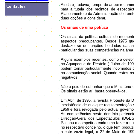
Ainda é, todavia, tempo de arrepiar cami
para a tutela dos recintos de espectác
Planeamento e da Administração do Territ
duas opções a considerar.
Os sinais de uma política
Os sinais da política cultural do mome
aspectos preocupantes. Desde 1975 que
desfazer-se de funções herdadas da an
particular das suas competências na área 
Alguns exemplos recentes, como a célebre
no Aquapaque do Restelo ( Julho de 1993
podem tornar particularmente incómodos p
na comunicação social. Quando estes rec
negativos.
Não é pois de estranhar que o Ministério 
Os sinais estão aí, basta observá-los.
Em Abril de 1996, a revista Proteste da 
inexistência de qualquer regulamentação s
1959 e fora revogada pelo actual governo
As competências neste domínio pertenciam
Direcção-Geral dos Espectáculos (DGES
Passou a competir a cada uma fazer a sua
no respectivo concelho, o que tem produzid
a este vazio legal, a 27 de Maio de 199