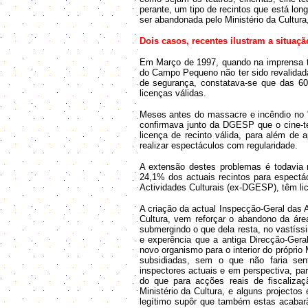
perante, um tipo de recintos que está lon
ser abandonada pelo Ministério da Cultur
Dois casos, recentes ilustram a situaçã
Em Março de 1997, quando na imprensa t
do Campo Pequeno não ter sido revalida
de segurança, constatava-se que das 60
licenças válidas.
Meses antes do massacre e incêndio no "p
confirmava junto da DGESP que o cine-te
licença de recinto válida, para além de
realizar espectáculos com regularidade.
A extensão destes problemas é todavia 
24,1% dos actuais recintos para espectác
Actividades Culturais (ex-DGESP), têm li
A criação da actual Inspecção-Geral das Ac
Cultura, vem reforçar o abandono da área
submergindo o que dela resta, no vastíss
e experência que a antiga Direcção-Geral
novo organismo para o interior do próprio 
subsidiadas, sem o que não faria sen
inspectores actuais e em perspectiva, para
do que para acções reais de fiscalizaç
Ministério da Cultura, e alguns projecto
legítimo supôr que também estas acabar