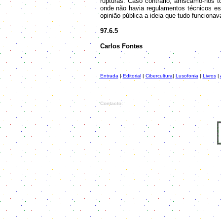
rupturas. Caso contrário, arriscamo-nos 
onde não havia regulamentos técnicos es
opinião pública a ideia que tudo funciona
97.6.5
Carlos Fontes
Entrada
|
Editorial
|
Cibercultura
|
Lusofonia
|
Livros
|
Contacto: