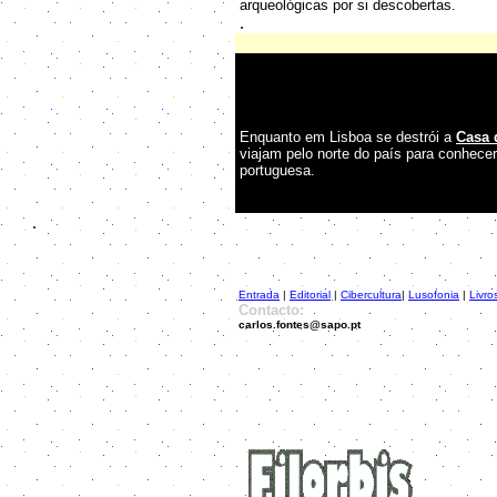
arqueológicas por si descobertas.
.
Enquanto em Lisboa se destrói a
Casa 
viajam pelo norte do país para conhece
portuguesa.
.
Entrada
|
Editorial
|
Cibercultura
|
Lusofonia
|
Livro
Contacto:
carlos.fontes@sapo.pt